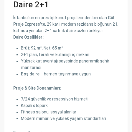
Daire 2+1
İstanbul’un en prestijli konut projelerinden biri olan
Gül
Proje Express’te
, 29 katlı modern rezidans bloğunun
21.
katında
yer alan
2+1 satılık daire
sizleri bekliyor.
Daire Özellikleri:
Brüt:
92 m²
, Net:
65 m²
2+1 plan, ferah ve kullanışlı iç mekan
Yüksek kat avantajı sayesinde panoramik şehir
manzarası
Boş daire
– hemen taşınmaya uygun
Proje & Site Donanımları:
7/24 güvenlik ve resepsiyon hizmeti
Kapalı otopark
Fitness salonu, sosyal alanlar
Modern mimari ve yüksek yaşam standartları