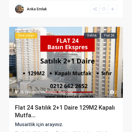
Anka Emlak
Öne çıkan
Satılık
Flat 24
15 Temmuz Mahallesi
,
Bağcılar
2
Flat 24 Satılık 2+1 Daire 129M2 Kapalı
Mutfa...
Musaitlik için arayınız.