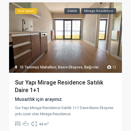
Öne çıkan
Satılık
Mirage Residence
15 Temmuz Mahallesi
,
Basın Ekspres
,
Bağcılar
12
Sur Yapı Mirage Residence Satılık
Daire 1+1
Musaitlik için arayınız.
Sur Yapı Mirage Residence Satılık 1+1 Daire Basın Ekspres
yolu üzeri olan Mirage Residence
...
2
1
1
44 m