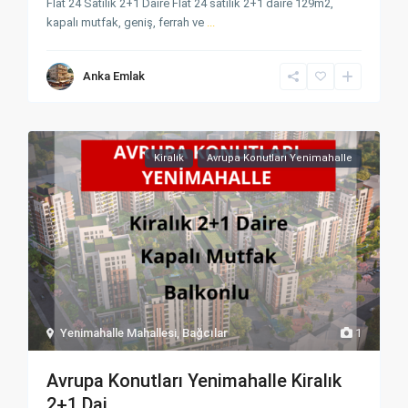
Flat 24 Satılık 2+1 Daire Flat 24 satılık 2+1 daire 129m2,
kapalı mutfak, geniş, ferrah ve
...
Anka Emlak
Kiralık
Avrupa Konutları Yenimahalle
Yenimahalle Mahallesi
,
Bağcılar
1
Avrupa Konutları Yenimahalle Kiralık
2+1 Dai...